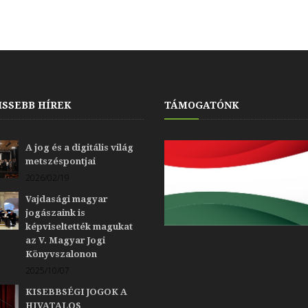
ISSEBB HÍREK
TÁMOGATÓNK
A jog és a digitális világ
metszéspontjai
2026/02/19
Vajdasági magyar
jogászaink is
képviseltették magukat
az V. Magyar Jogi
Könyvszalonon
2025/10/07
KISEBBSÉGI JOGOK A
HIVATALOS