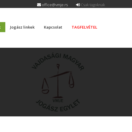
office@vmje.rs
Csak tagoknak
k
Jogász linkek
Kapcsolat
TAGFELVÉTEL