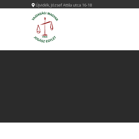
Újvidék, József Attila utca 16-18