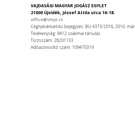
VAJDASÁGI MAGYAR JOGÁSZ EGYLET
21000 Újvidék, József Attila utca 16-18.
office@vmje.rs
Cégnyilvántartási bejegyzés: BU 4373/2016, 2016. márc
Tevékenység: 9412 szakmai társulás
Törzsszám: 28201133
Adóazonosító szám: 109470319