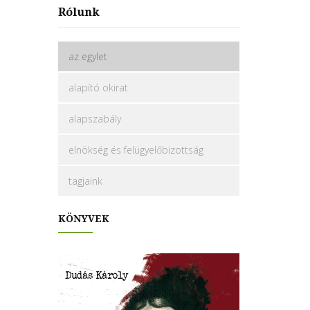
Rólunk
az egylet
alapító okirat
alapszabály
elnökség és felügyelőbizottság
tagjaink
KÖNYVEK