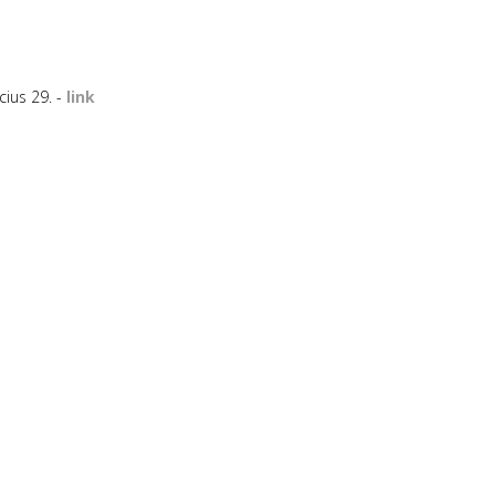
ius 29. -
link