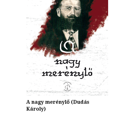
Délvidéki (
A nagy merénylő (Dudás
-ABC
jogászok. A
Károly)
tila,
titói korsza
 Ferenc)
(szerkesztet