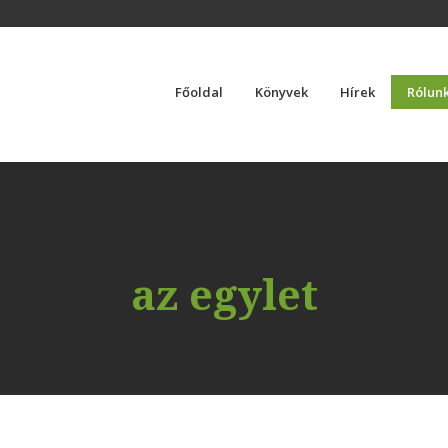
Főoldal
Könyvek
Hírek
Rólun
az egylet