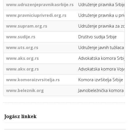
www.udruzenjepravnikasrbije.rs
Udruženje pravnika Srbije
www.pravniciuprivredi.org.rs
Udruženje pravnika u privred
www.supram.org.rs
Udruženje pravnika za zdra
www.sudije.rs
Društvo sudija Srbije
www.uts.org.rs
Udruženje javnih tužilaca i z
www.aks.org.rs
Advokatska komora Srbije
www.akv.org.rs
Advokatska komora Vojvod
www.komoraizvrsitelja.rs
Komora izvršitelja Srbije
www.beleznik.org
Javnobeležnička komora Srb
Jogász linkek