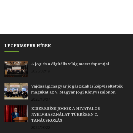
LEGFRISSEBB HÍREK
A jog és a digitális világ metszéspontjai
2026/02/19
Vajdasági magyar jogászaink is képviseltették
magukat az V. Magyar Jogi Könyvszalonon
2025/10/07
KISEBBSÉGI JOGOK A HIVATALOS
NYELVHASZNÁLAT TÜKRÉBEN C.
TANÁCSKOZÁS
2025/03/22