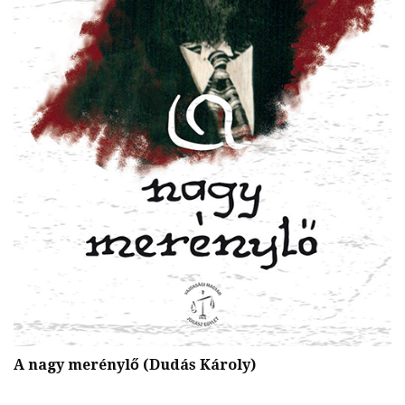
D
A nagy merénylő (Dudás Károly)
M
(