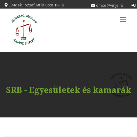
Újvidék, József Attila utca 16-18
office@vmje.rs
SRB - Egyesületek és kamarák